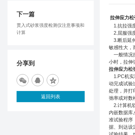
下一篇
拉伸应力松
贯入式砂浆强度检测仪注意事项和
1.抗拉强
计算
2.屈服强
3.断后延
敏感性大，
一般情况拉
小时，拉伸
分享到
拉伸应力松
1.PC机
动完成试验
处理，并打
返回列表
弛率或对数
2.计算机软
内嵌数据库
准试验程序
据、到达设
试验结果，