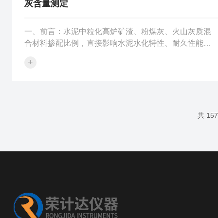
灰含量测定
一、前言：水泥中粒化高炉矿渣、粉煤灰、火山灰质混
合材料掺配比例，直接影响水泥水化特性、耐久性能与
产品合规判定。适用于普通硅酸盐水泥、矿渣硅酸盐水
+
泥、粉煤灰硅酸盐水泥、火山灰质硅酸盐水泥、复合硅
酸盐水泥中粒化高炉矿渣、粉煤灰、火山灰质混合材料
含量测定。二、试验设备：2.1仪器设备水泥组分测定仪
（恒温、磁力搅拌一体化）电子分析天平，分度值
0.0001gG4玻璃砂芯漏斗电热鼓风干燥箱（105℃±5℃）
共 15
干燥器、抽滤装置、酸度计200mL烧杯、搅拌子2.2试剂
（分析纯）硝...