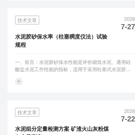
况，确定混凝土抗渗等级，为混凝土配合比设计、施工
现场质量管控、工程验收提供试验数据支撑。二、仪器
2026
技术文章
设备：全自动密封混凝土抗渗透试验仪、标准混凝土抗
7-27
渗圆台试件模具；试件规格：上直径175mm、下直径
185mm、高度150mm；每组6个试件。三、试...
水泥胶砂保水率（柱塞稠度仪法）试验
规程
一、前言：水泥胶砂保水性能是评价砌筑水泥、通用硅
酸盐水泥工作性能的指标，适用于采用柱塞式水泥胶砂
稠度测定仪，测定规定稠度条件下新拌水泥胶砂的保水
+
率。二、仪器设备：1）柱塞式水泥胶砂稠度测定仪：柱
塞与连杆总质量90g±2g；2）行星式水泥胶砂搅拌机；
3）保水率试模、不锈钢滤网、2kg加压砝码；4）电子天
平：分度值0.1g；5）金属捣棒、刮尺、刮刀；6）恒温
2026
技术文章
恒湿试验室7）试验材料：水泥试样、ISO标准砂、试验
7-22
用水；慢速定量滤纸（标准规定数量）。三、操作流
程：试样配比...
水泥组分定量检测方案 矿渣火山灰粉煤