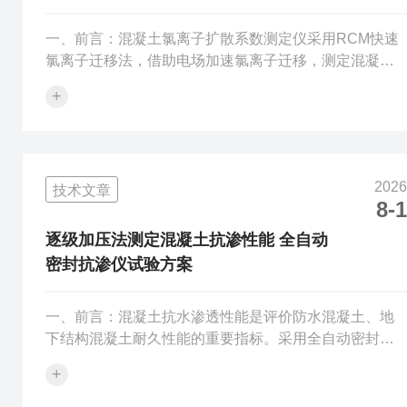
一、前言：混凝土氯离子扩散系数测定仪采用RCM快速
氯离子迁移法，借助电场加速氯离子迁移，测定混凝土
非稳态氯离子扩散系数，以此评价混凝土抵抗氯离子渗
+
透的性能。二、试验原理：将经过真空饱和处理的混凝
土圆柱试件置于试验装置，试件两侧分别放置阴极氯化
钠溶液、阳极溶液，施加直流电压形成电场，驱动氯离
子向混凝土试件内部迁移。通电结束后劈开试件，喷涂
2026
技术文章
硝酸银显色试剂标记氯离子侵入边界，测量氯离子渗透
8-1
深度，代入规范公式计算氯离子扩散系数。扩散系数数
值越小，代表混凝土抵抗氯离子渗透能力越好。三、...
逐级加压法测定混凝土抗渗性能 全自动
密封抗渗仪试验方案
一、前言：混凝土抗水渗透性能是评价防水混凝土、地
下结构混凝土耐久性能的重要指标。采用全自动密封混
凝土抗渗透试验仪逐级加压法开展试验。该设备可实现
+
试件自动夹紧密封、自动升压稳压、渗漏自动识别、试
验数据自动存储，通过逐级施加水压观测试件渗水情