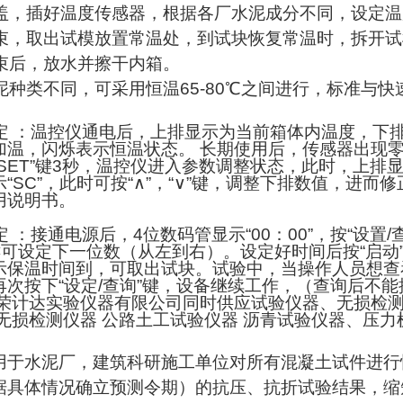
盖，插好温度传感器，根据各厂水泥成分不同，设定温
束，取出试模放置常温处，到试块恢复常温时，拆开试
束后，放水并擦干内箱。
泥种类不同，可采用恒温
65-80
℃之间进行，标准与快
定
：温控仪通电后，上排显示为当前箱体内温度，下
加温，闪烁表示恒温状态。
长期使用后，传感器出现
SET”
键
3
秒，温控仪进入参数调整状态，此时，上排
示
“SC”
，此时可按
“
∧
”
，
“
∨
”
键，调整下排数值，进而修
用说明书。
定
：接通电源后，
4
位数码管显示
“00
：
00”
，按
“
设置
/
键可设定下一位数（从左到右）。设定好时间后按
“
启动
示保温时间到，可取出试块。试验中，当操作人员想查
再次按下
“
设定
/
查询
”
键，设备继续工作，（查询后不能
荣计达实验仪器有限公司同时供应试验仪器、无损检测
 无损检测仪器 公路土工试验仪器 沥青试验仪器、压
用于水泥厂，建筑科研施工单位对所有混凝土试件进行
据具体情况确立预测令期
）
的抗压、抗折试验结果，缩