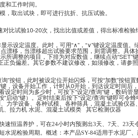
度和工作时间。
模，取出试块，即可进行抗折、抗压试验。
速对比试验
10-20
次，找出比值或差值，得出标准检验
排显示设定温度。此时，可用
“
∧
”
，
“
∨
”
键设定温度值。
零点漂移，当漂移超出试验要求范围，则需调整。具体
显示所调整的项目，下排为对应数值，继续点动
“SET”
正正负偏差。其它参数不建议修改，如须修改，请参
查询
”
按钮，此时被设定位开始闪烁，可按
“
加数
”
按钮置
”
键，设备开始工作，计时从
0
开始，到达设定时间后
看设定时间为多少时，可按下
“
设定
/
查询
”
键，数码管
按
“
启动
”
键）。定时结束后按下
“
设定
/
查询
”
键即可令蜂
、力学设备、各种试模、各种筛具，混凝土试验仪器
力机、拉力机 水泥、混凝土试模类 其它检测仪器
快速恒温养护，可在
24
小时内预测出
3
天、
7
天、
23
天
短水泥检验周期。概述：本产品
SY-84
适用于水泥厂、