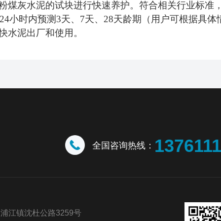
粉煤灰水泥的试块进行快速养护。符合相关行业标准
24
小时内预测
3
天、
7
天、
28
天龄期
（
用户可根据具体
快水泥出厂和使用。
137611
全国咨询热线：
浦江镇沈杜公路3259号