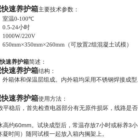
泥快速养护箱
主要技术参数：
：室温
0-100℃
：
0.5-24
小时
：
1000W/220V
：6
50mm×350mm×260mm（
可放置
2
组混凝土试模
）
：
快速养护箱
简述：
泥快速养护箱
结构：
、外箱体和保温层组成。内外箱均采用不锈钢焊接成型
泥快速养护箱
使用方法：
放平稳后，首先检查电器部分有无原件损坏，线路是否
水高约
60mm
。试块成型后，常温存放
7
小时或标养
3
小
终凝时间）随同试模一起放入箱内搁架上。