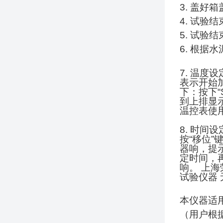
3.
盖好箱
4.
试验结
5.
试验结
6.
根据水
7.
温度设
表示开始
下：按下
“
到上排显
温控表使
8.
时间设
按
“
移位
”
器响，提
定时间，
响。
上海
试验仪器
本仪器适
（
用户根