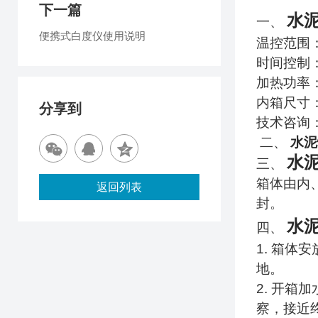
下一篇
水
一、
便携式白度仪使用说明
温控范围
时间控制
加热功率
内箱尺寸
分享到
技术咨询
二、
水泥
水
三、
箱体由内
返回列表
封。
水
四、
1.
箱体安
地。
2.
开箱加
察，接近