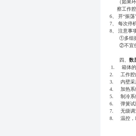
（如果环
察工作
6、
开“振
7、
每次停
8、
注意事
①
多组
②
不宜
四、
数
1. 箱体
2. 工作
3. 内壁
4. 加热系
5. 制冷系
6. 弹簧
7. 无级调
8. 温控
，