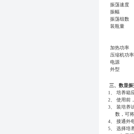
振荡速度
振幅
振荡组数
装瓶量
加热功率
压缩机功率
电源
外型
三、数显振
1、
培养箱
2、
使用前
3、
装培养
数，可
4、
接通外
5、
选择培