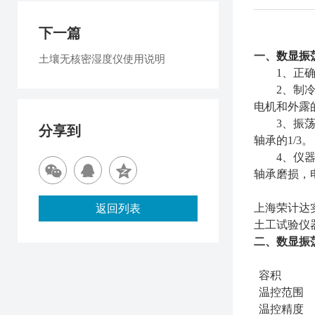
下一篇
一、
数显振
土壤无核密湿度仪使用说明
1、正
2、制
电机和外露
3、振
分享到
轴承的1/3。
4、仪
轴承磨损，
上海荣计达
返回列表
土工试验仪
二、数显振
容积
温控范围
温控精度