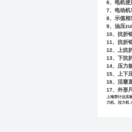
6、电机使用
7、电动机功
8、示值相对
9、油压zui
10、抗折锟
11、抗折
12、上抗
13、下抗
14、压力板
15、上下压
16、活塞直
17、外形尺寸
上海荣计达实
力机、拉力机