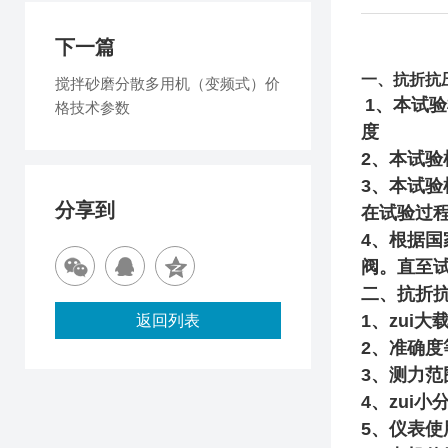
下一篇
一、抗折抗
搅拌砂磨分散多用机（变频式）价
1、本试验
格技术参数
度
2、本试
3、本试验
分享到
在试验过
4、根据国
阀。直至
二、抗折
1、zui大载
返回列表
2、准确度
3、测力范围:
4、zui小分
5、仪表使用