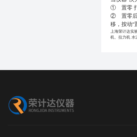
① 置零 
② 置零后
移，按动“
上海荣计达实
机、拉力机 