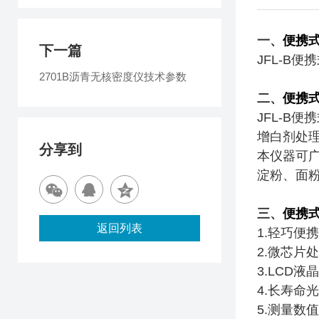
一、
便携
下一篇
JFL-B
2701B沥青无核密度仪技术参数
二、
便携
JFL-B
增白剂处
分享到
本仪器可
淀粉、面
三、
便携
返回列表
1.轻巧便
2.微芯片
3.LCD
4.长寿命
5.测量数