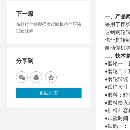
下一篇
一、产品
采用了摆
布料拉伸撕裂强度试验机拉伸压缩
试验规程
达到钢轮转
也**是
自动停机
二、技术
分享到
♦磨轮一：直
♦磨轮二：直径
♦磨轮转速：
♦试样尺寸：1
返回列表
♦磨料：粒度
♦磨料给入速
♦贮料斗容
♦试验时间
♦砝码一：一