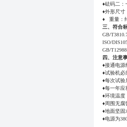
♦砝码二：一
♦外形尺寸：6
♦ 重量：约
三、符合
GB/T38
ISO/DI
GB/T12
四、注意
♦接通电
♦试验机必
♦每次试
♦每一年
♦环境温度
♦周围无腐
♦地面坚固
♦电源为3