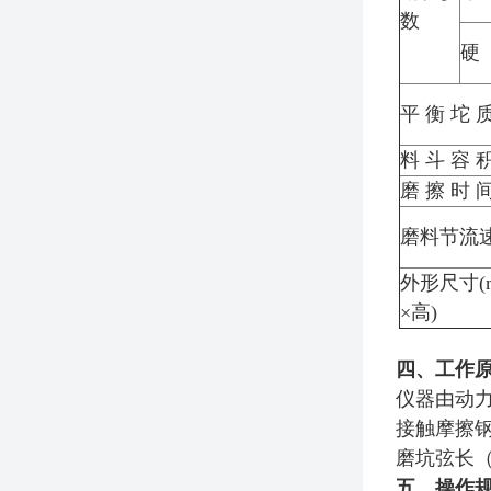
数
硬
平 衡 坨 
料 斗 容 
磨 擦 时 
磨料节流
外形尺寸(m
×高)
四、工作
仪器由动
接触摩擦钢
磨坑弦长（
五、操作