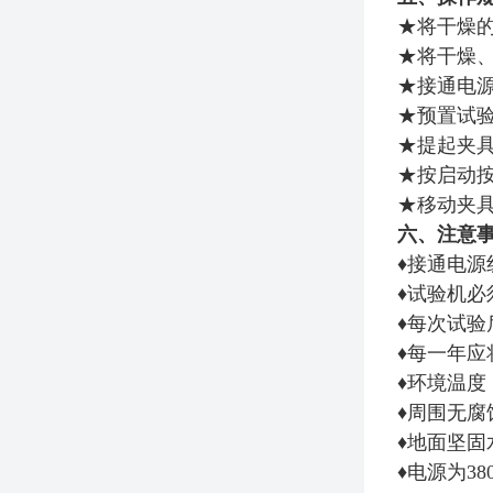
★将干燥
★将干燥
★接通电
★预置试验
★提起夹具
★按启动
★移动夹具
六、注意
♦
接通电源
♦
试验机必
♦
每次试验
♦
每一年应
♦
环境温度
♦
周围无腐
♦
地面坚固
♦
电源为3