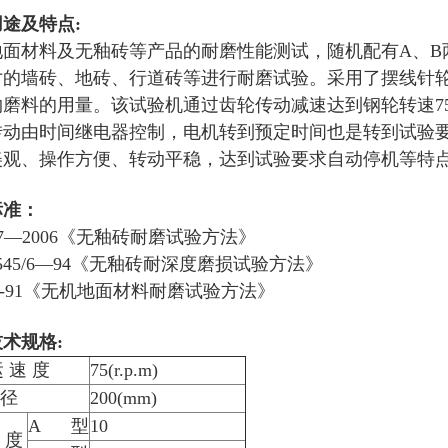
途及特点:
地面材料及无釉砖等产品的耐磨性能测试，随机配有A、B
寸的墙砖、地砖、行道砖等进行耐磨试验。采用了摆线针
磨料的用量。该试验机通过齿轮传动减速达到钢轮转速75
转动由时间继电器控制，电机转到预定时间也是转到试验
美观、操作方便、转动平稳，达到试验要求自动停机等特
标准：
10.7—2006《无釉砖耐磨试验方法》
S10545/6—94《无釉砖耐深度磨损试验方法》
988-91《无机地面材料耐磨试验方法》
术规格:
运 速 度
75(r.p.m)
 径
200(mm)
A 型
10
 度