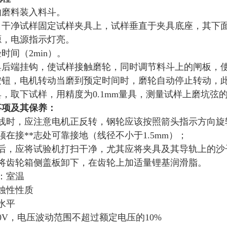
的磨料装入料斗。
、干净试样固定试样夹具上，试样垂直于夹具底座，其下
源，电源指示灯亮。
时间（2min）。
后端挂钩，使试样接触磨轮，同时调节料斗上的闸板，使料
按钮，电机转动当磨到预定时间时，磨轮自动停止转动，
，取下试样，用精度为0.1mm量具，测量试样上磨坑
事项及其保养：
线时，应注意电机正反转，钢轮应该按照箭头指示方向旋
须在接**志处可靠接地（线径不小于1.5mm）；
后，应将试验机打扫干净，尤其应将夹具及其导轨上的沙
将齿轮箱侧盖板卸下，在齿轮上加适量锂基润滑脂。
：室温
蚀性性质
水平
80V，电压波动范围不超过额定电压的10%