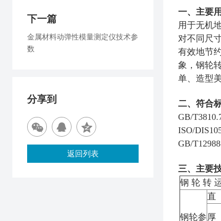
一、主要用
下一篇
用于无机
金属材料动弹性模量测定仪技术参
对不同尺
数
有效地节约
象，钢轮
单、造型
分享到
二、符合
GB/T38
ISO/DI
GB/T12
返回列表
三、主要技
钢 轮 转 
直
钢轮参
厚