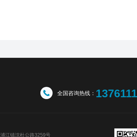
137611
全国咨询热线：
浦江镇沈杜公路3259号