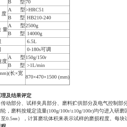
B 型
70
A 型
>HRC51
 度
B 型
HB210-240
A 型
2500g
质 量
B 型
14000g
积
6.5L
间
0-180s可调
A 型
150g/150r
速度
B 型
>1L/min
m)(长×宽
870×470×1500 (mm)
原理及结果评定
力传动部分、试样夹具部分、磨料贮供部分及电气控制部
轮，磨料按规定流量(100g/100r/±10g/100r)
至0.5㎜），计算磨坑体积来表示试样的磨损程度。每
规程