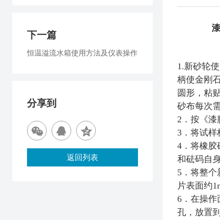
漆膜磨
下一篇
恒温溢流水箱使用方法及仪表操作
1.新砂
柄使金刚
圆形，粘
分享到
砂布每次
2．按《漆
3．将试样
4．将橡
返回列表
和砝码自
5．将整
片表面约1
6．在操作
孔，放置