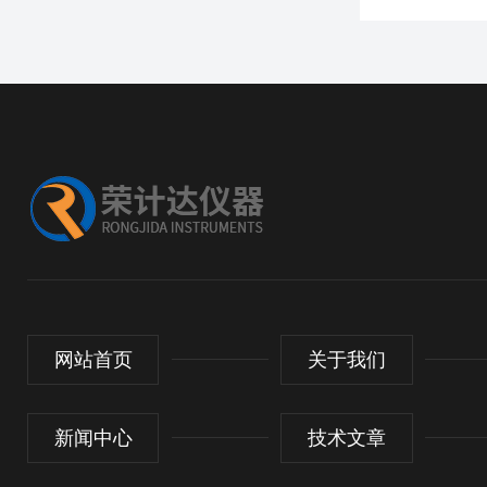
网站首页
关于我们
新闻中心
技术文章