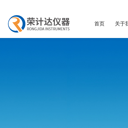
首页
关于