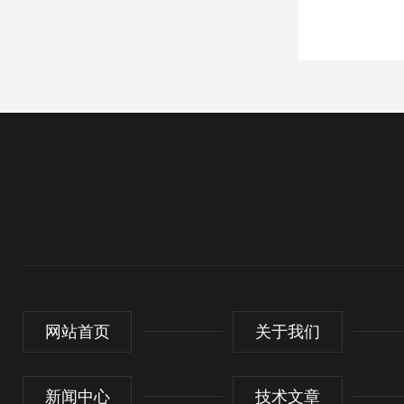
网站首页
关于我们
新闻中心
技术文章