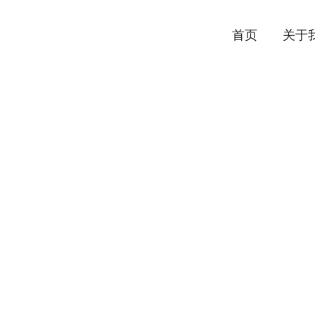
首页
关于