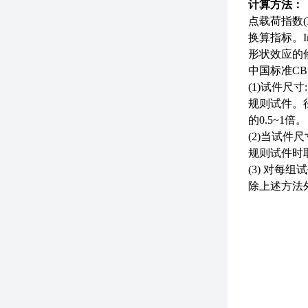
计算方法：
点载荷指数
换算指标。I
形状效应的
中国标准
C
(1)试件尺寸:
规则试件。
的0.5~1倍。
(2)当试件
规则试件时取
(3) 对每
除上述方法