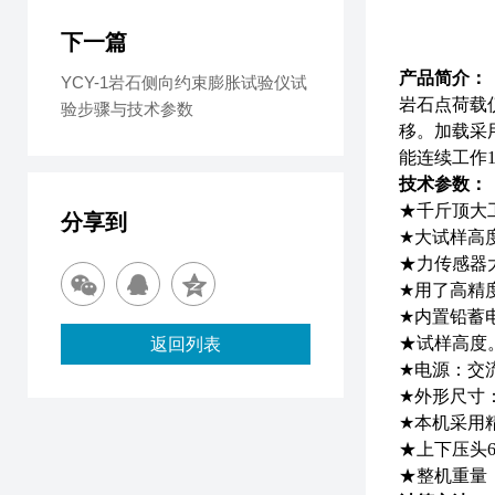
下一篇
产品简介：
YCY-1岩石侧向约束膨胀试验仪试
岩石点荷载
验步骤与技术参数
移。加载采
能连续工作1
技术参数：
★千斤顶大工
分享到
★大试样高度
★力传感器大
★用了高精度
★内置铅蓄
★试样高度。
返回列表
★电源：交流2
★外形尺寸：2
★本机采用
★上下压头
★整机重量