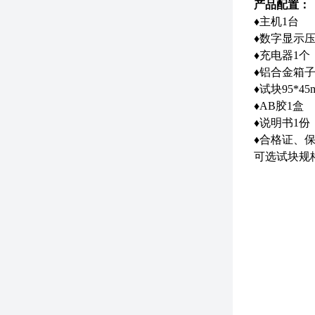
产品配置：
♦主机1台
♦数字显示
♦充电器1个
♦铝合金箱子
♦试块95*45
♦AB胶1盒
♦说明书1份
♦合格证、
可选试块规