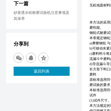
下一篇
无机地面材料
砂基透水砖耐磨试验机注意事项及
其保养
本方法的采用
磨性能。
钢轮式耐磨试
本章规定钢轮
分享到
a)摩擦钢轮 与
b)可移动夹紧
c)磨料料斗
流漏斗中磨料的
d)导流漏斗导
长方形下料口
返回列表
磨料
原标准选用符
磨试验的要求
本标准选用符
试件
(1)试件尺寸。
本方法规定的
保证能够正常