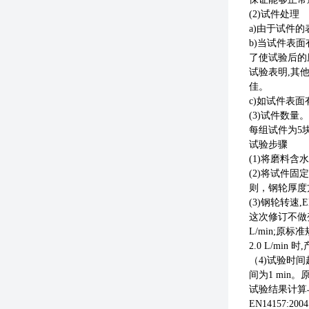
(2)试件处理
a)由于试件
b)当试件表
了使试验后的
试验表明
,其
佳。
c)如试件表
(3)试件数量。
每组试件为
5
试验步骤
(1)将磨料
(2)将试件
则，钢轮厚度
(3)钢轮转速,EN
这次修订不做
L/min;原
2.0 L/m
（
4)试验时间
间为1 min
试验结果计算
EN1415