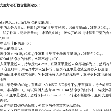
试验
方法
石粉含量测定仪
：
液
910.0g/L±0.1g/L标准浓度)配制；
甲蓝中的水分含量w。称取5g左右的亚甲蓝粉末，记录质量mh，
准确
到
0.0
，然后称重，记录质量mg，
准确
到
0.01g。按式(T0349-1)计算亚甲蓝的
mg×100
亚甲蓝粉末的质量(g)；
甲蓝的质量(g)。
(100＋w)(10g±0.01g)/100(即亚甲蓝干粉末质量10g)，
准确
至
0.01g。
约600mL洁净水的烧杯，水温不超过40℃。
边加入亚甲蓝粉末，持续搅动45min，直至亚甲蓝粉末全部溶解为止，然后冷
倒入1L容量瓶中，用洁净水淋洗烧杯等，使所有亚甲蓝溶液全部移入容量瓶，
量瓶以保证亚甲蓝粉末溶解。将标准液移入深色储藏瓶中，亚甲蓝标准溶液
浊液
试样，缩分至约400g，置烘箱中在105℃±5℃条件下烘干至恒重，待冷却至
0g，
准确
至
0.1g。将试样倒入盛有500mL±5mL洁净水的烧杯中，将搅拌
5mL亚甲蓝溶液，然后保持400r/min±40r/min转速不断搅拌，直到试验
的测定
架空放置在敞口烧杯的顶部，使其不与任何其它物品接触。
液在加入亚甲蓝溶液并经400r/min±40r/min转速搅拌1min起，在滤纸上进