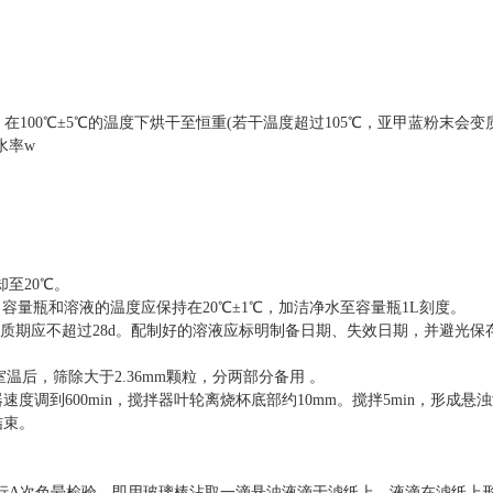
1g。在100℃±5℃的温度下烘干至恒重(若干温度超过105℃，亚甲蓝粉末会变
含水率w
却至20℃。
容量瓶和溶液的温度应保持在20℃±1℃，加洁净水至容量瓶1L刻度。
保质期应不超过28d。配制好的溶液应标明制备日期、失效日期，并避光保
室温后，筛除大于2.36mm颗粒，分两部分备用 。
器速度调到600min，搅拌器叶轮离烧杯底部约10mm。搅拌5min，形成悬
结束。
行
A
次色晕检验。即用玻璃棒沾取一滴悬浊液滴于滤纸上，液滴在滤纸上