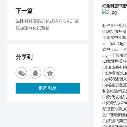
细集料亚甲蓝
下一篇
磁性材料高温老化试验方法PCT高
标准亚甲蓝溶
压加速老化试验箱
(1)测定亚
干燥器中冷却
w = (mh-Mg)/
式中：
mh—
mg—干燥后亚
分享到
(2)取亚甲蓝粉末
(3)加热盛有
(4)边搅动
(5)将溶液
(6)摇晃容
返回列表
制备细集料悬
(1)取代表性
(2)称取试样20
移液管准确加入
亚甲蓝吸附量
(1)将滤纸
(2)细集料悬浊