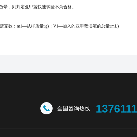
色晕，则判定亚甲蓝快速试验不为合格。
甲蓝克数；m1—试样质量(g)；V1—加入的亚甲蓝溶液的总量(mL)
137611
全国咨询热线：