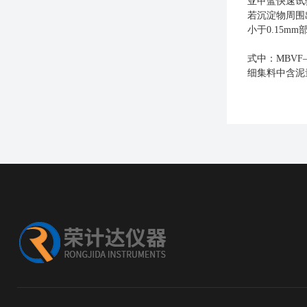
亚甲蓝快速试
若沉淀物周围
小于
0.15m
式中：
MBV
细集料中含泥