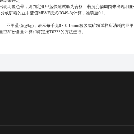
验结果评定
出现明显色晕，则判定亚甲蓝快速试验为合格，若沉淀物周围未出现明显
m部分或矿粉的亚甲蓝值MBVF按式(0349-3)计算，
准确
至
0.1。
F——亚甲蓝值(g/kg)，表示每千克0～0.15mm粒级或矿粉试样所消耗的亚
量或矿粉含量计算和评定按
T0333的方法进行。