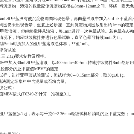
料沉淀物，溶液的数量应使沉淀物直径在
8mm~12mm之间。环绕一圈
5mL亚甲蓝没有使沉淀物周围出现色晕，再向悬浊液中加入5mL亚甲蓝溶
周围仍未出现色晕，重复上述步骤，直到沉淀物周围放射出约1mm的稳定
加亚甲蓝溶液，但继续搅拌悬浊液，每1min进行一次色晕试验。若色晕在
A
初
情况下，均应继续搅拌并进行色晕试验，直至色晕可持续5min为止。
持续5min时所加入的亚甲蓝溶液总体积，
**
至
1mL。
评价试验
1)及三.2.(2)要求制样及搅拌。
烧杯中加入30mL亚甲蓝溶液，以400r/min±40r/min转速持续搅拌
m粒径部分的亚甲蓝值MBVF的测定
试样，进行亚甲蓝试验测试，但试样为
0～0.15mm部分，取30g±0.1g。
的筛洗法测定细集料中含泥量或石粉含量。
仪公式：
值
MBV按式(T0349-2)计算，
准确
至
0.1。
—亚甲蓝值(g/kg)，表示每千克0~2.36mm粒级试样所消耗的亚甲蓝克数；