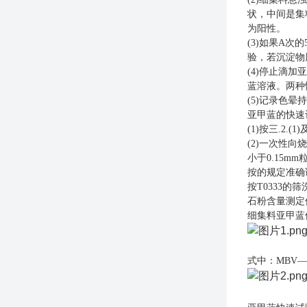
状，中间是集
为阳性。
(3)如果
A
次的
验，若沉淀物
(4)停止滴
蓝溶液。两种
(5)记录色晕
亚甲蓝的快速
(1)按三.2.(
(2)一次性向
小于
0.15m
按的规定准确
按
T0333
石粉含量测定
细集料亚甲蓝
式中：
MBV