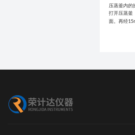
压蒸釜内的
打开压蒸釜
面。再经
15