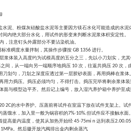
盐水泥、粉煤灰硅酸盐水泥等主要因方镁石水化可能造成的水泥
时间内绝大部分水化，用试件的形变来判断水泥浆体积安定性。
内，注意钉头外露部分不要沾染机油。
用标准稠度水量拌制，其操作步骤按
GB 1356
进行。
层浆体装入高度约为试模高度的五分之三，先以小刀划实，尤其
部之间，从一端向另一端顺序地捣压
10
次，往返共捣压
20
次，
用刀划匀，刀划之深度应透过第一层胶砂表面，再用捣棒在浆体
再用力捣压。捣压必须均匀，不得打击。捣压完毕将剩余浆体装
体面与模型边平齐。然后记上编号，放入湿汽养护箱中养护至成
20 2C
的水中养护。压蒸前将试件在室温下放在试件支架上。试
的蒸馏水，加入里一般为锅容积的
7%
·
10%.
但试件应不接触水面
着提高釜内温度，使其从加热开始经
45
·
75mi n
达到表压
2.00.0
.1MPa
。然后徽开放汽阀排出金内剩余蒸汽