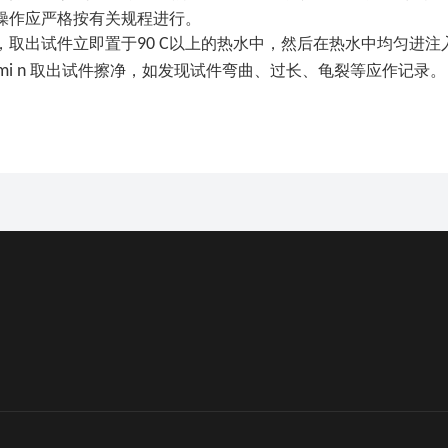
操作应严格按有关规程进行。
，取出试件立即置于
90 C
以上的热水中，然后在热水中均匀进注
mi n
取出试件擦净，如发现试件弯曲、过长、龟裂等应作记录。