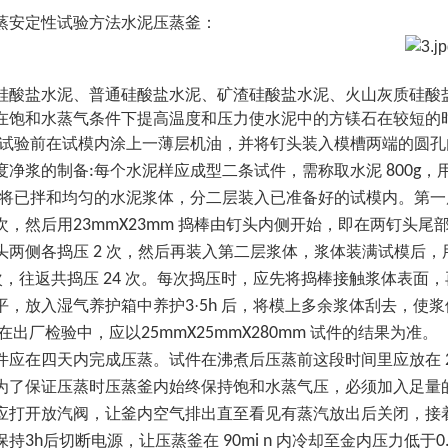
蒸安定性试验方法水泥压蒸釜：
硅酸盐水泥、普通硅酸盐水泥、矿渣硅酸盐水泥、火山灰质硅酸
在饱和水蒸气条件下提高温度和压力使水泥中的方镁石在较短的
试验前在试模内涂上一薄层机油，并将钉头装入模槽两端的圆孔
度净浆的制备
:
每个水泥样应成型二条试件，需称取水泥
800g
，
将已拌和均匀的水泥浆体，分二层装入已准备好的试模内。第一
次，然后用
23mmX23mm
捣棒由钉头内侧开始，即在两钉头尾
头两侧各捣压
2
次，然后再装入第二层浆体，浆体装满试模后，
次，往返共捣压
24
次。每次捣压时，应先将捣棒接触浆体表面，
平，放入湿气养护箱中养护
3
·
5h
后，将模上多余浆体刮去，使浆
在出厂检验中，应以
25mmX25mmX280mm
试件的结果为准。
件应在四天内完成压蒸。试件在沸煮后压蒸前这段时间里应放在
为了保证压蒸时压蒸釜内始终保持饱和水蒸气压，必须加入足量
应打开放汽阀，让釜内空气排出直至看见有蒸汽放出后关闭，接
保持
3h
后切断电源，让压蒸釜在
90mi n
内冷却至金内压力低于
0