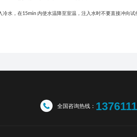
入冷水，在
15min
内使水温降至室温，注入水时不要直接冲向试
137611
全国咨询热线：