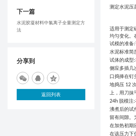
测定水泥压
下一篇
水泥胶凝材料中氯离子全量测定方
适用于测定
法
均匀变化。
试模的准备
:
水泥标准简
试体的成型
:
分享到
侧应多插几
口捣捧在钉
地捣压
12
上，用刀抹
返回列表
24h
脱模注
:
沸煮后的试
留有间隙。
在加热初期
在该压力下