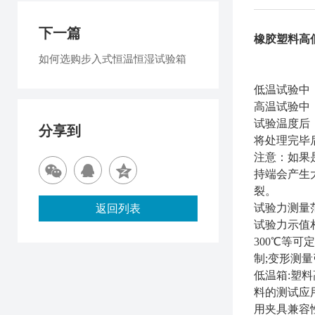
下一篇
橡胶塑料高
如何选购步入式恒温恒湿试验箱
低温试验中
高温试验中
试验温度后
分享到
将处理完毕
注意：如果
持端会产生
裂。
试验力测量
返回列表
试验力示值
300
℃
等可定
制;变形测
低温箱:塑
料的测试应
用夹具兼容