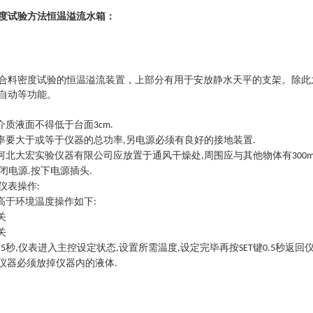
度试验
方法
恒温溢流水箱：
合料密度试验的恒温溢流装置，上部分有用于安放静水天平的支架。除此
自动等功能。
介质液面不得低于台面
3cm.
率要大于或等于仪器的总功率
另电源必须有良好的接地装置
,
.
河北大宏实验仪器有限公司应放置于通风干燥处
周围应与其他物体有
,
300
闭电源
按下电源插头
.
.
仪表操作
:
高于环境温度操作如下
:
关
关
秒
仪表进入主控设定状态
设置所需温度
设定完毕再按
键
秒返回
.5
,
,
,
SET
0.5
仪器必须放掉仪器内的液体
.