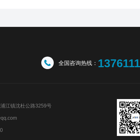
137611
全国咨询热线：
浦江镇沈杜公路3259号
qq.com
0