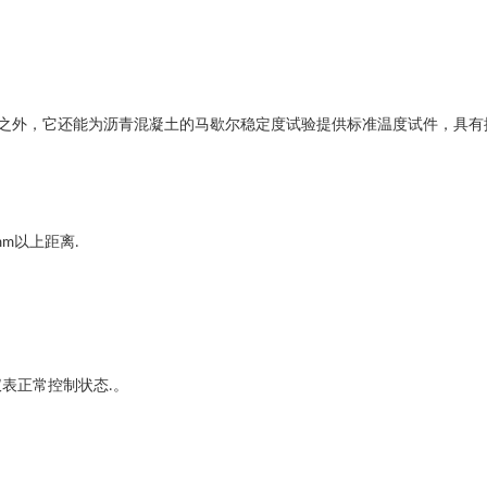
之外，它还能为沥青混凝土的马歇尔稳定度试验提供标准温度试件，具有
以上距离
mm
.
仪表正常控制状态
。
.