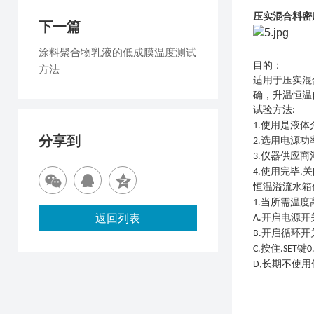
压实混合料密
下一篇
涂料聚合物乳液的低成膜温度测试
目的：
方法
适用于压实混
确，升温恒温
试验
方法
:
使用是液体
1.
分享到
选用电源功
2.
仪器供应商
3.
使用完毕
关
4.
,
恒温溢流水箱
当所需温度
1.
返回列表
开启电源开
A.
开启循环开
B.
按住
键
C.
.SET
0
长期不使用
D,