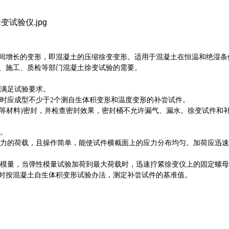
间增长的变形，即混凝土的压缩徐变变形。适用于混凝土在恒温和绝湿条
、施工、质检等部门混凝土徐变试验的需要。
度满足试验要求。
同时应成型不少于2个测自生体积变形和温度变形的补尝试件。
属桶等材料)密封，并检查密封效果，密封桶不允许漏气、漏水。徐变试件和
度。
应力的荷载，且操作简单，能使试件横截面上的应力分布均匀。加荷应迅
性模量，当弹性模量试验加荷到最大荷载时，迅速拧紧徐变仪上的固定螺
时按混凝土自生体积变形试验办法，测定补尝试件的基准值。