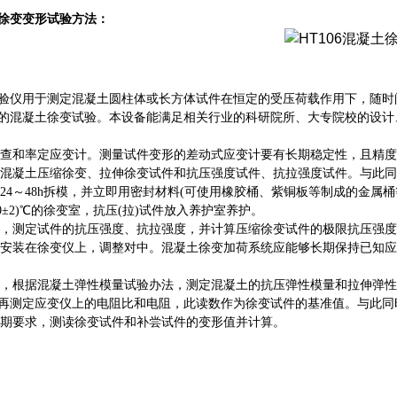
徐变变形试验
方法
：
验仪用于测定混凝土圆柱体或长方体试件在恒定的受压荷载作用下，随时
的混凝土徐变试验。本设备能满足相关行业的科研院所、大专院校的设计
，检查和率定应变计。测量试件变形的差动式应变计要有长期稳定性，且精
龄期混凝土压缩徐变、拉伸徐变试件和抗压强度试件、抗拉强度试件。与此
，经24～48h拆模，并立即用密封材料(可使用橡胶桶、紫铜板等制成的金
0±2)℃的徐变室，抗压(拉)试件放入养护室养护。
期时，测定试件的抗压强度、抗拉强度，并计算压缩徐变试件的极限抗压强
试件安装在徐变仪上，调整对中。混凝土徐变加荷系统应能够长期保持已知
仪上，根据混凝土弹性模量试验办法，测定混凝土的抗压弹性模量和拉伸弹
再测定应变仪上的电阻比和电阻，此读数作为徐变试件的基准值。与此同
的龄期要求，测读徐变试件和补尝试件的变形值并计算。