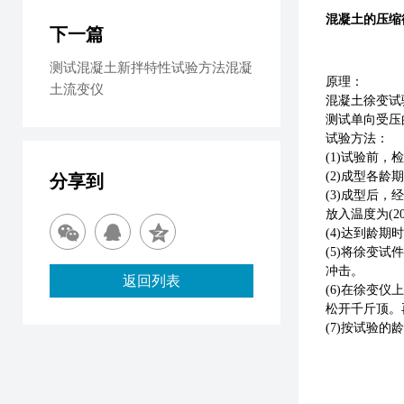
混凝土的压缩
下一篇
测试混凝土新拌特性试验方法混凝
原理：
土流变仪
混凝土徐变试
测试单向受压
试验方法：
(1)试验前
(2)成型各
分享到
(3)成型后
放入温度为(2
(4)达到龄
(5)将徐变
冲击。
返回列表
(6)在徐变
松开千斤顶。
(7)按试验