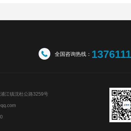
137611
全国咨询热线：
浦江镇沈杜公路3259号
qq.com
0