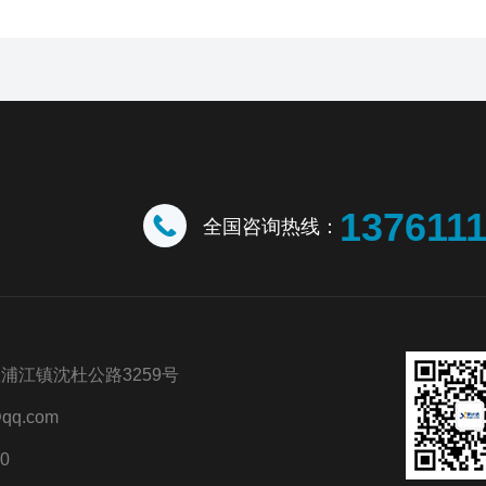
137611
全国咨询热线：
浦江镇沈杜公路3259号
qq.com
0