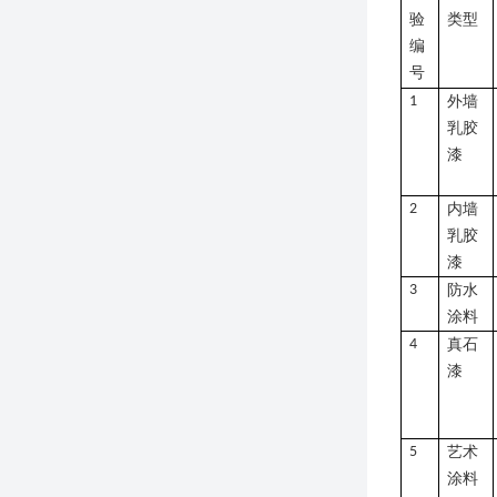
验
类型
编
号
1
外墙
乳胶
漆
2
内墙
乳胶
漆
3
防水
涂料
4
真石
漆
5
艺术
涂料