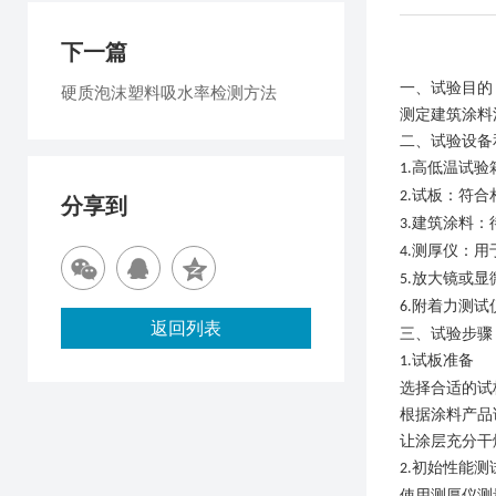
下一篇
一、试验目的
硬质泡沫塑料吸水率检测方法
测定建筑涂料
二、试验设备
高低温试验
1.
试板：符合
2.
分享到
建筑涂料：
3.
测厚仪：用
4.
放大镜或显
5.
附着力测试
6.
返回列表
三、试验步骤
试板准备
1.
选择合适的试
根据涂料产品
让涂层充分干
初始性能测
2.
使用测厚仪测