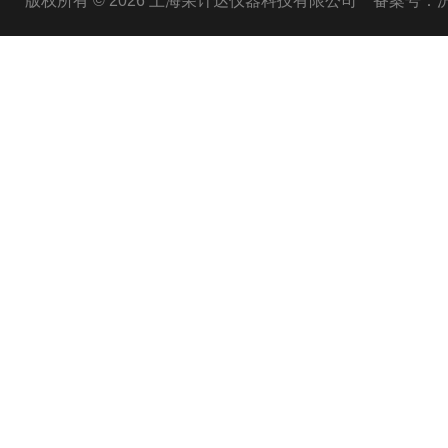
版权所有 © 2026 上海荣计达仪器科技有限公司
备案号：沪I