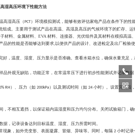
温高湿高压环境下性能方法
温高湿高压（
）环境模拟测试，能够有效评估家电产品在条件下的性
PCT
加热系统组成。主要用于测试产品在高温、高湿及高压的气候环境下的贮存、运
子材料、金属材料、EVA 材料、连接器、光伏组件及其材料在模拟高温
产品的性能是否能够达到要求,以便供产品的设计、改进检定及出厂检验
完好，温度、湿度、压力显示是否准确。查看水箱水位，确保水量充足，
样品外观无缺陷，功能正常，在常温常压下进行初步性能测试并记录数据
）、压力（如
）以及测试时间（如
小时）。设置完成后
0% RH
200kPa
24
间，不相互遮挡，以保证箱内温湿度和压力均匀分布。关闭试验箱门，确
数据，记录设备达到目标温度、湿度、压力所需时间。
常现象，如外壳变形、表面凝露、冒烟、异味等。同时，每隔
小时记录
2