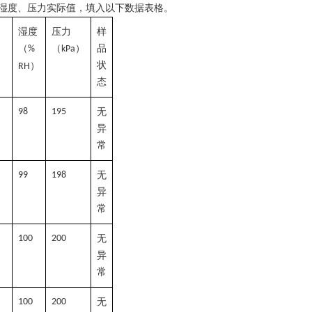
湿度、压力实际值，填入以下数据表格。
湿度
压力
样
）
（
（
）
品
%
kPa
状
）
RH
态
98
195
无
异
常
99
198
无
异
常
100
200
无
异
常
100
200
无