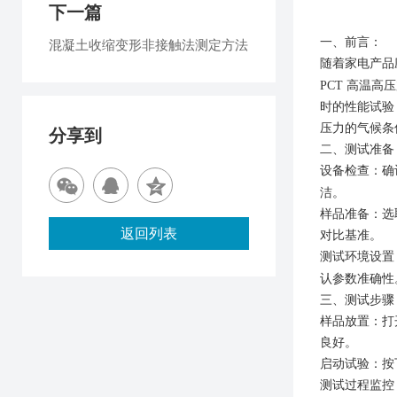
下一篇
一、
前言
：
混凝土收缩变形非接触法测定方法
随着家电产品
PCT 高温
时的性能试验
压力的气候条
分享到
二
、测试准备
设备检查
：确
洁。
样品准备
：选
返回列表
对比基准。
测试环境设置
认参数准确性
三
、测试步骤
样品放置
：打
良好。
启动试验
：按
测试过程监控