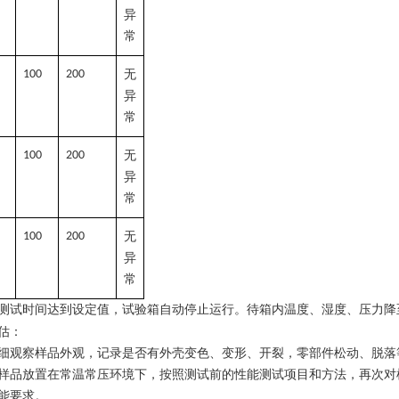
异
常
100
200
无
异
常
100
200
无
异
常
100
200
无
异
常
测试时间达到设定值，试验箱自动停止运行。待箱内温度、湿度、压力降
估
：
细观察样品外观，记录是否有外壳变色、变形、开裂，零部件松动、脱落
样品放置在常温常压环境下，按照测试前的性能测试项目和方法，再次对
能要求。