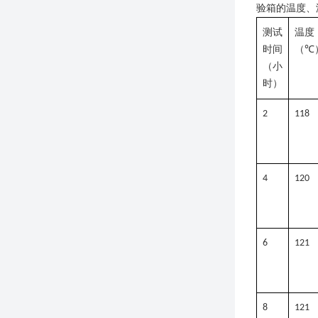
验箱的温度、
测试
温度
时间
（
℃
（小
时）
2
118
4
120
6
121
8
121