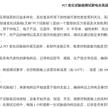
老化试验箱测试家电在高
PCT
应用场景的日益多样化，其在复杂环境下的性能可靠性愈发受到关注。高
高压加速老化试验箱(又称“PCT试验箱"):是由一个圆形的压力容器及水
，用于对电工、电子产品、元器件、零部件、IC 半导体、磁性材料、高分
件下，对产品的物理以及其它相关性能进行测试，测试后通过检定来判断
：
认
老化试验箱外观无损坏，各部件连接正常。检查控制面板功能是否
PCT
取具有代表性的家电样品，记录样品型号、规格、生产批次等信息。确保
：根据测试要求，在控制面板上设置目标温度（如
）、湿度（如
121℃
10
。
：
开试验箱门，将家电样品平稳放置于箱内支架上，确保样品之间有足够空
下试验箱启动按钮，设备开始升温、加湿、升压。观察控制面板上的实时
：在测试过程中，每隔
小时观察一次试验箱内样品状态，记录是否有异
1