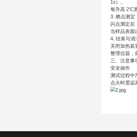
1s）。
每升高 2
3. 燃点测定
闪点测定后，
当样品表面
4. 结束与清
关闭加热装
整理仪器，
三、注意事
安全操作
测试过程中
点火时需远