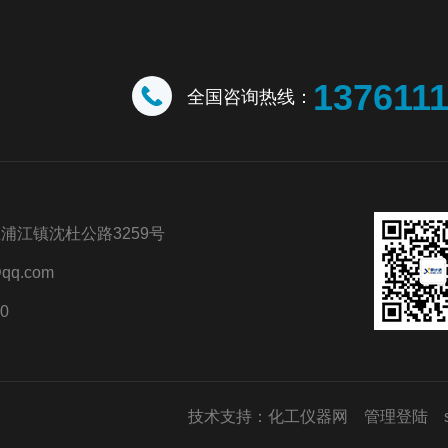
137611
全国咨询热线：
浦江镇沈杜公路3259号
qq.com
0
技术支持：
化工仪器网
管理登陆