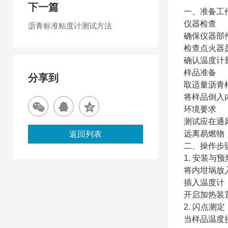
下一篇
一、准备工
仪器检查
沥青标准粘度计测试方法
确保仪器部
检查点火器
确认温度计
样品准备
分享到
取适量沥青
将样品倒入
环境要求
测试应在通
远离易燃物
返回列表
二、操作步
1. 安装与预
将内坩埚放
插入温度计
开启加热装置
2. 闪点测定
当样品温度接