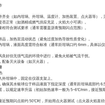
作
件齐全（如内坩埚、外坩埚、温度计、加热装置、点火器等），
是否正常（如酒精或燃气供应充足，火焰大小可调）。
量程符合测试要求（通常需覆盖沥青预期闪点范围）。
样品，加热至流动状态（避免过度加热导致性质变化）。
内坩埚，液面高度需符合标准（通常距坩埚口约 6mm，具体以
风良好但无强气流的环境中进行，避免火焰被气流干扰。
，配备灭火设备（如灭火器）。
骤
热
入外坩埚中，固定在仪器支架上。
，确保其水银球位于样品液面下指定深度（通常距坩埚底部约 6.
，以规定速率升温（初始加热速率一般为 5~6℃/min，接近预期闪点
近预期闪点前约 50℃时，开始用点火器测试（点火器火焰直径约