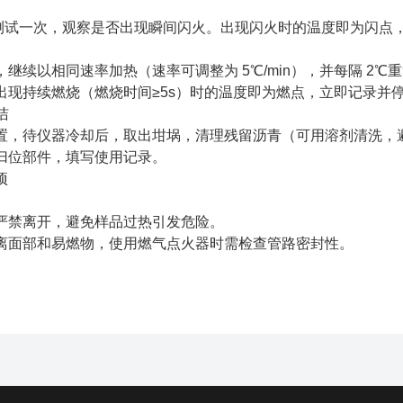
℃测试一次，观察是否出现瞬间闪火。出现闪火时的温度即为闪点
继续以相同速率加热（速率可调整为 5℃/min），并每隔 2℃
出现持续燃烧（燃烧时间≥5s）时的温度即为燃点，立即记录并
洁
置，待仪器冷却后，取出坩埚，清理残留沥青（可用溶剂清洗，
归位部件，填写使用记录。
项
严禁离开，避免样品过热引发危险。
离面部和易燃物，使用燃气点火器时需检查管路密封性。