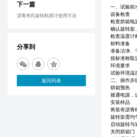
下一篇
一、试验前
设备检查
沥青布氏旋转粘度计使用方法
检查烘箱电
确认旋转架
检查温度计
材料准备
分享到
准备洁净、
按标准称取沥
环境要求
试验环境温度
二、操作步
返回列表
烘箱预热
接通电源，设
安装样品
将装有沥青
旋转架需均
启动旋转与
关闭烘箱门，