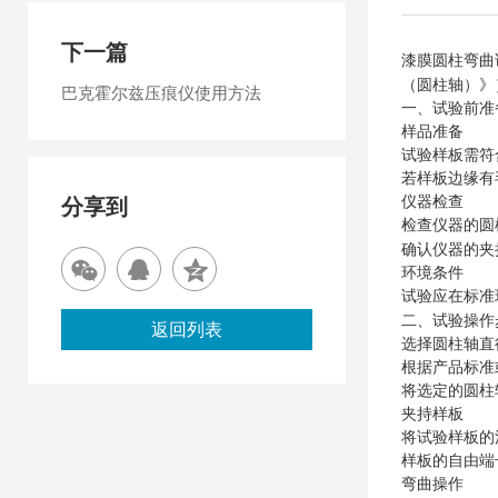
下一篇
漆膜圆柱弯曲
（圆柱轴）》
巴克霍尔兹压痕仪使用方法
一、试验前准
样品准备
试验样板需符
若样板边缘有
仪器检查
分享到
检查仪器的圆
确认仪器的夹
环境条件
试验应在标准
二、试验操作
返回列表
选择圆柱轴直
根据产品标准
将选定的圆柱
夹持样板
将试验样板的
样板的自由端
弯曲操作