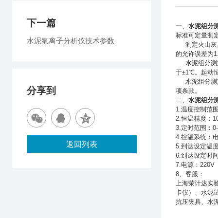
下一篇
一、
水泥组分
标准可定量测
水泥氯离子分析仪技术参数
测定火山灰质
的允许误差为1
水泥组分测定
于±1℃。起
水泥组分测定
分享到
项条款。
二、
水泥组分
1.温度控制范围
2.恒温精度：10-
3.定时范围：0-1
4.控温系统：
返回列表
5.到达设定温
6.到达设定时
7.电源：220V 
8、客服：
上海荣计达实
卡仪）、水泥
抗压夹具、水