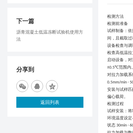
检测方法
下一篇
检测前准备
试样制备
：依
沥青混凝土低温冻断试验机使用方
间，且截取过
法
设备检查与调
检查高低温拉
启动设备，对
范围内
±0.5℃
分享到
对拉力加载系
0.5mm/min - 
安装与试样匹
偏心载荷。
返回列表
检测过程
试样安装
：将
环境温度设定
状态
30min - 6
拉力加载与数