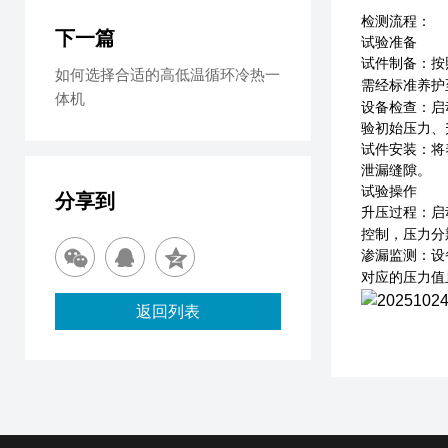
检测流程
：
下一篇
试验准备
试件制备
：按
如何选择合适的高低温循环冷热一
需经标准养
体机
设备检查
：启
验初始压力、
试件安装
：将
泄漏缝隙。
试验操作
分享到
升压过程
：启
控制，压力分
渗漏监测
：设
对应的压力值
返回列表