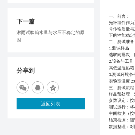
一、前言
：
下一篇
光纤组件作为
号传输质量与
淋雨试验箱水量与水压不稳定的原
下的性能稳定
因
二
、测试准备
测试样品
1.
选取同批次、
设备与工具
2.
高低温湿热箱
分享到
测试环境条
3.
实验室温度
2
三
、测试流程
样品预处理：
参数设定：按
返回列表
测试运行：将
中间检测（按
结束检测：测
数据整理：对