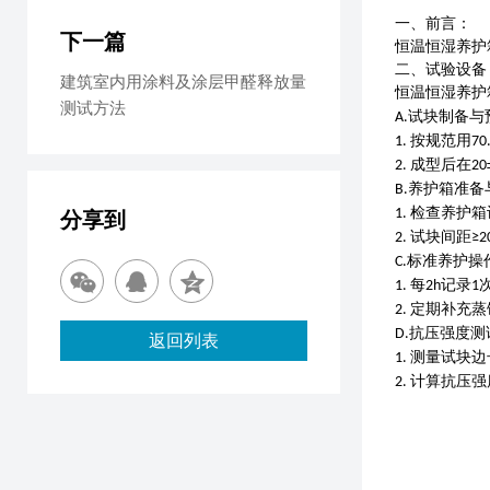
一、
前言
：
下一篇
恒温恒湿养护
二
、试验
设备
建筑室内用涂料及涂层甲醛释放量
恒温恒湿养护
测试方法
试块制备与
A.
按规范用
1.
70
成型后在
2.
20
养护箱准备
B.
检查养护箱
1.
分享到
试块间距
2.
≥
标准养护操
C.
每
记录
1.
2h
1
定期补充蒸
2.
抗压强度测
D.
返回列表
测量试块边
1.
计算抗压强
2.