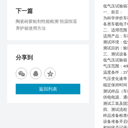
低气压试验箱
下一篇
一、
前言
：
为科学评价车
陶瓷砖胶粘剂性能检测 恒温恒湿
各类车载电子
养护箱使用方法
二
、适用范围
适用产品：车
测试环境：低
测试目的：验
三
、测试设备
分享到
低气压试验箱
气压范围：
40
温度条件：
2
气压变化速率
稳定保持时间
返回列表
测试样品（车
供电电源、通
测试工装及固
四、测试流程
样品准备
检查
设备准备
开启
初始状态记录