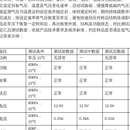
立
设定目标气压、温度及气压变化速率，启动试验箱，缓慢降低箱内气压
能监测
气压与温度达到设定值并稳定后，保持规定时间，期间持续观察并
完成后，按设定速率将气压恢复至常压，避免快速回压对样品结构造成影
品在常压下恢复一定时间后，再次检查外观、结构及功能状态，对比测试
定
汇总测试数据，依据产品技术要求及相关标准，判定样品是否满足低气
记录表
示例：
项目
测试条件
测试前数据
测试中数据
测试后数据
结构
常压
无异常
—
无异常
25℃
，
60kPa
功能
正常
正常
正常
25℃
，
60kPa
效果
正常
正常
正常
25℃
，
60kPa
状态
正常
正常
正常
25℃
，
60kPa
电压
12.0V
12.0V
12.0V
25℃
，
60kPa
电流
0.35A
0.36A
0.35A
25℃
，
60kP