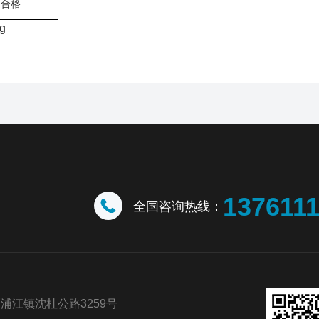
合格
137611
全国咨询热线：
浦江镇沈杜公路3259号