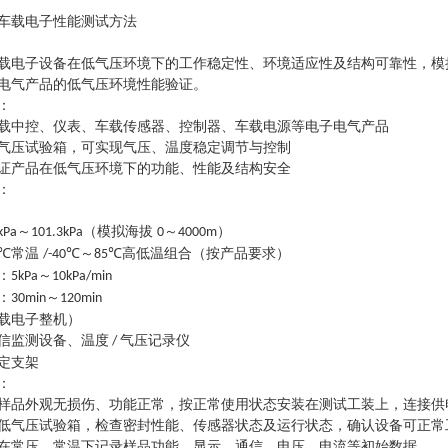
车载电子性能测试方法
载电子设备在低气压环境下的工作稳定性、环境适应性及结构可靠性，模
电气产品的低气压环境性能验证。
：
载中控、仪表、车载传感器、控制器、车载电源等电子电气产品
气压试验箱，可实现气压、温度稳定调节与控制
证产品在低气压环境下的功能、性能及结构安全
：
～
（模拟海拔
～
）
kPa
101.3kPa
0
4000m
常温
～
高低温组合（按产品要求）
5℃
/-40℃
85℃
：
～
5kPa
10kPa/min
：
～
30min
120min
载电子整机）
信监测设备、温度
气压记录仪
/
定支架
：
样品外观无损伤、功能正常，按正常使用状态安装在测试工装上，连接供
低气压试验箱，检查密封性能、传感器状态及运行状态，确认设备可正常
在常压、常温下记录样品功能、显示、通信、电压、电流等初始数据。