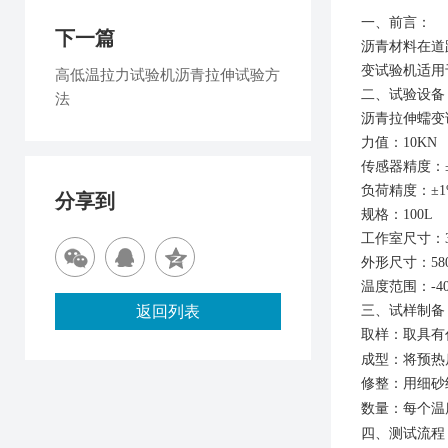
一、
前言
：
下一篇
沥青材料在道
变试验机
适用
高低温拉力试验机沥青拉伸试验方
二
、试验设备
法
沥青拉伸蠕变
力
值
：
10KN
传感器精度：
负荷精度：
±
分享到
规格：
100L
工作室尺寸：
外形尺寸：
5
温度范围：
-
返回列表
三、
试样制备
取样：取具有
成型：将预热
修整：用细砂
数量：每个温
四、
测试流程