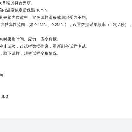
设备精度符合要求。
箱内温度稳定后保温
。
10min
具夹紧力度适中，避免试样滑移或局部受力不均。
于线黏弹性范围，如
、
），设置数据采集频率（
次
秒）
0.1MPa
0.2MPa
1
/
实时采集时间、应力、应变数据。
停止试验，该试样数据作废，重新制备试样测试。
，取下试样，观察试样变形情况。
面。