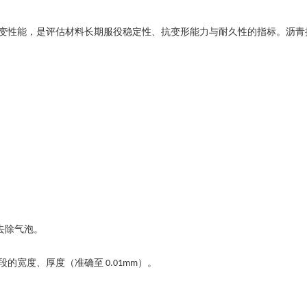
变性能，是评估材料长期服役稳定性、抗变形能力与耐久性的指标。
沥青
去除气泡。
段的宽度、厚度（
准
确至
）。
0.01mm