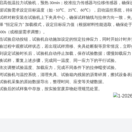
启高低温拉力试验机，预热
；校准拉力传感器与位移传感器，确保
30min
据试验需求设定目标温度（如
、
、
），启动温控系统，待
- 10℃
25℃
60℃
试样对称安装在试验机上下夹具中心，确保试样轴线与拉伸方向一致，夹
择
恒定应力
加载模式，设定目标应力值（根据材料性能选取，确保处
“
"
（或根据需求调整）。
600s
击试验启动按钮，试验机自动施加设定的恒定拉伸应力，同时开始计时并
验过程中观察试样状态，若出现试样滑移、夹具处断裂等异常情况，立即
到设定试验时长后，试验机自动停止加载，保存试验数据；缓慢卸载应力
换试样，重复上述步骤，完成同一温度、同一应力下的平行试验。
依次调整试验温度、加载应力，完成不同条件下的拉伸蠕变试验。
闭试验机与温控系统，清理夹具、试验箱内残留的沥青碎屑，擦拭设备表
试验机采集的原始数据导出，整理时间、应变等关键数据。
试验后的试样集中存放，按实验室废弃物处理规范处置。