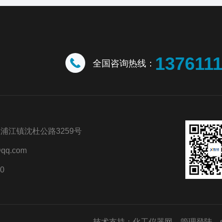
137611
全国咨询热线：
浦江镇沈杜公路3259号
qq.com
0
技术支持：
化工仪器网
管理登陆