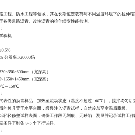
路工程、防水工程等领域，其在长期恒定载荷与不同温度环境下的拉伸蠕
于各类道路沥青、改性沥青的拉伸蠕变性能检测。
：
试验
机
±0.5%
1% 分辨率1/20000码
330×350×600mm（宽深高）
80×1650×1450mm（宽深高）
40℃～150℃
：
代表性的沥青样品，加热至流动状态（温度不超过
），搅拌均匀后
160℃
后的模具置于水平台面，缓慢注入沥青试样，自然冷却至室温后脱模。
纸轻轻修整试样表面，确保工作段无划痕、无缺陷，测量并记录试样工作
度条件下制备
个平行试样。
3~5
：