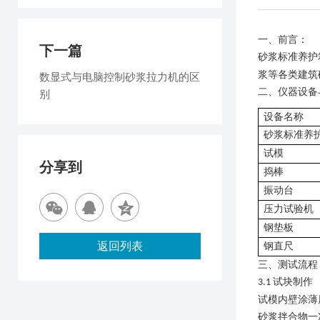
一、
前言
：
下一篇
砂浆标准养护
浆等各类建筑
数显式与电脑控制砂浆拉力机的区
二、
仪器设备
别
设备名称
砂浆标准养
试模
分享到
捣棒
振动台
压力试验机
钢垫板
返回列表
钢直尺
三、测试
流程
试块制作
3.1
试模内壁涂薄
砂浆拌合物一