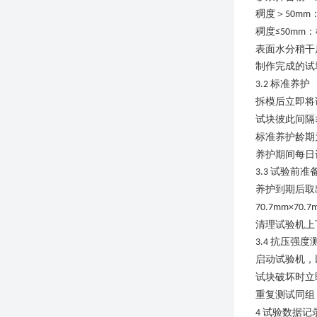
稠度＞
50mm
稠度
：
≤50mm
表面水分稍干
制作完成的试
标准养护
3.2
拆模后立即将
试块彼此间隔
标准养护龄期
养护期间每日
试验前准
3.3
养护到期后取
70.7mm×70.
清理试验机上
抗压强度
3.4
启动试验机，
试块破坏时立
重复测试同组
试验数据记
4