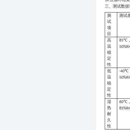
10
三、测试数据
测
测试
试
项
目
高
℃
85
温
50%R
稳
定
性
低
℃
-40
温
50%R
稳
定
性
湿
℃
60
热
85%R
耐
久
性