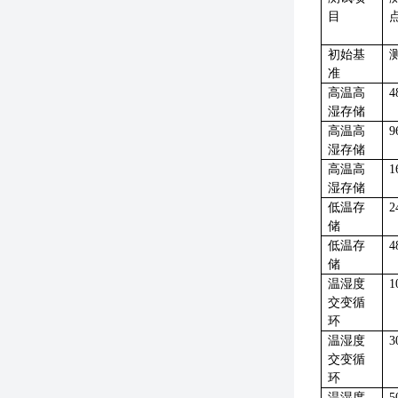
目
初始基
准
高温高
4
湿存储
高温高
9
湿存储
高温高
1
湿存储
低温存
2
储
低温存
4
储
温湿度
1
交变循
环
温湿度
3
交变循
环
温湿度
5