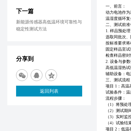
一、
前言
：
下一篇
动力电池作为
温湿度循环复
新能源传感器高低温环境可靠性与
二
、测试前准
稳定性测试方法
1. 样品预处理
选取同批次、
按标准要求将
固定样品至试
检查样品密封
分享到
2. 设备与参
高低温湿热试
辅助设备：电
三
、测试流程
项目
1：高温
返回列表
试验条件：温
流程步骤：
（
1）将预处理
（
2）测试期
（
3）实时监
（
4）试验结束
项目
2：低温