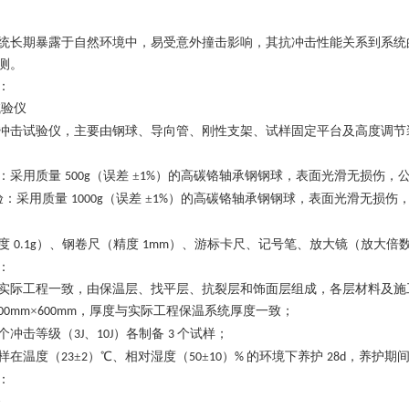
统长期暴露于自然环境中，易受意外撞击影响，其抗冲击性能关系到系统
测。
：
试验仪
冲击试验仪，主要由钢球、导向管、刚性支架、试样固定平台及高度调节
：采用质量
（误差 ±
）的高碳铬轴承钢钢球，表面光滑无损伤，
500g
1%
验：采用质量
（误差 ±
）的高碳铬轴承钢钢球，表面光滑无损伤
1000g
1%
度
）、钢卷尺（精度
）、游标卡尺、记号笔、放大镜（放大倍数
0.1g
1mm
：
实际工程一致，由保温层、找平层、抗裂层和饰面层组成，各层材料及施
×
，厚度与实际工程保温系统厚度一致；
00mm
600mm
个冲击等级（
、
）各制备
个试样；
3J
10J
3
样在温度（
±
）℃、相对湿度（
±
）
的环境下养护
，养护期
23
2
50
10
%
28d
：
备