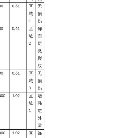
00
0.61
区
无
域
损
1
伤
00
0.61
区
饰
域
面
2
层
微
裂
纹
00
0.61
区
无
域
损
3
伤
000
1.02
区
增
域
强
1
层
外
露
000
1.02
区
饰