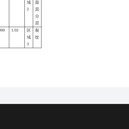
域
面
2
层
分
层
000
1.02
区
裂
域
纹
3