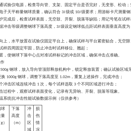
通试验仪电源，检查导向管、支架、固定平台是否完好，无变形、松动；
电子天平称量钢球质量，确认符合
级或
级要求；用游标卡尺测量钢
3J
10J
护完成后，检查试样表面，无空鼓、开裂、脱落等缺陷；用记号笔在试样
据冲击等级调整钢球下落高度，
级设定钢球低点距试样表面垂直高度
3J
向上，水平放置在试验仪固定平台上，确保试样与平台紧密贴合，无空隙
试样四周固定牢固，防止冲击时试样移位、翘起；
置，使钢球下落中心点对准试样标记的冲击区域，确保冲击点准
确
。
操作
取
钢球，放入导向管顶部释放机构中，锁定释放装置；确认试验区域
500g
更换
钢球，调整下落高度至
，重复上述操作，完成冲击；
1000g
1.02m
个冲击区域连续冲击
次，每个试样选取
个不同区域进行冲击；
1
3
击过程中，观察试样表面变化，记录有无异响、开裂、脱落等现象。
温系统抗冲击性能试验数据
示例（仅供参考）
钢球
下落
冲
损
质量
高度
击
伤
（
）
（
）
区
情
g
m
域
况