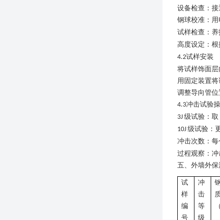
设备检查：接
钢球校准：用
试样检查：养
高度设定：根
试样安装
4.2
将试样饰面层
用固定装置将
调整导向管位
冲击试验
4.3
级试验：
3J
级试验：
10J
冲击次数：每
过程观察：冲
五、
外墙外保
试
冲
样
击
编
等
号
级