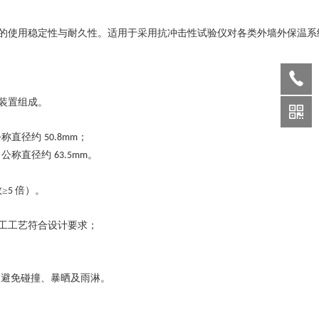
的使用稳定性与耐久性。适用于采用抗冲击性试验仪对各类外墙外保温系
装置组成。
公称直径约
；
50.8mm
，公称直径约
。
63.5mm
≥
倍）。
5
工工艺符合设计要求；
间避免碰撞、暴晒及雨淋。