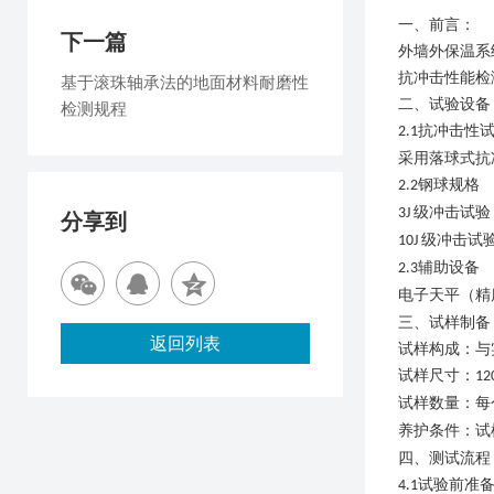
一、
前言
：
下一篇
外墙外保温系
抗冲击性能检
基于滚珠轴承法的地面材料耐磨性
二、
试验设
备
检测规程
抗冲击性
2.1
采用落球式抗
钢球规格
2.2
级冲击试验
3J
分享到
级冲击试
10J
辅助设备
2.3
电子天平（精
三
、试样制备
返回列表
试样构成：与
试样尺寸：
12
试样数量：每
养护条件：试
四、测试流程
试验前准
4.1