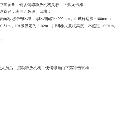
空试设备，确认钢球释放机构灵敏，下落无卡滞；
球直径，表面无裂纹、凹坑；
表面标记冲击区域，每区域间距
≥
，距试样边缘≥
；
200mm
100mm
为
，
级设定为
；用钢卷尺复核高度，不超过 ±
。
0.61m
10J
1.02m
0.01m
；
无人员后，启动释放机构，使钢球自由下落冲击试样；