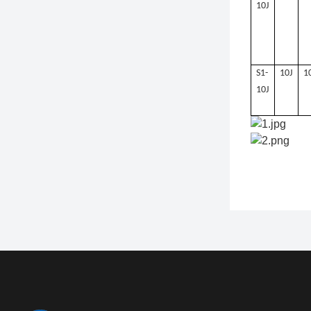
10J
S1-
10J
1
10J