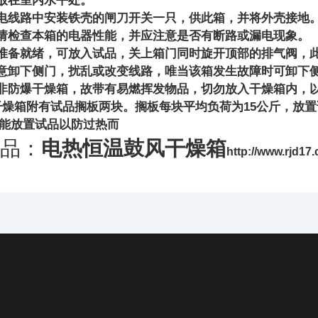
放在室内水平处。
电线路中安装铁壳的闸刀开关一只，供此箱，并将外壳接地
请检查本箱的电器性能，并应注意是否有断路或漏电现象。
准备就绪，可放入试品，关上箱门同时旋开顶部的排气阀，
意卸下侧门，扰乱或改变线路，唯当该箱发生故障时可卸下
非防爆干燥箱，故带有易燃挥发物品，切勿放入干燥箱内，
15
干燥箱附有试品搁板两块。搁板每块平均负荷为
公斤，放置
能放置试品以防过热而
品：
电热恒温鼓风干燥箱
http://www.rjd17