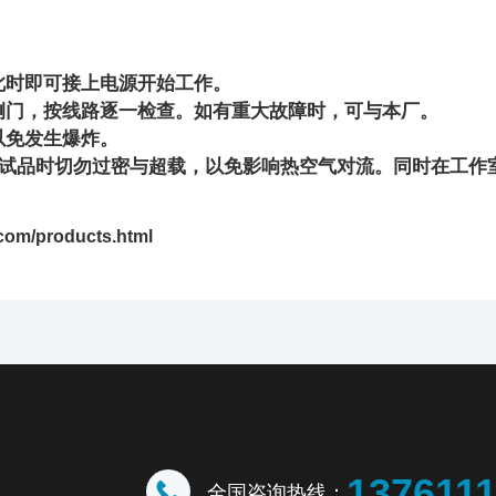
。
此时即可接上电源开始工作。
侧门，按线路逐一检查。如有重大故障时，可与本厂。
以免发生爆炸。
试品时切勿过密与超载，以免影响热空气对流。同时在工作
.com/products.html
137611
全国咨询热线：