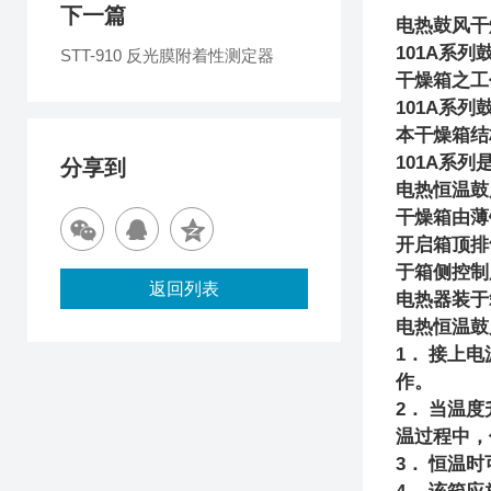
下一篇
电热鼓风干
101A
系列鼓
STT-910 反光膜附着性测定器
干燥箱之工
101A
系列
本干燥箱结
101A
系列
分享到
电热恒温鼓
干燥箱由薄
开启箱顶排
于箱侧控制
返回列表
电热器装于
电热恒温鼓
1
．
接上电
作。
2
．
当温度
温过程中，
3
．
恒温时