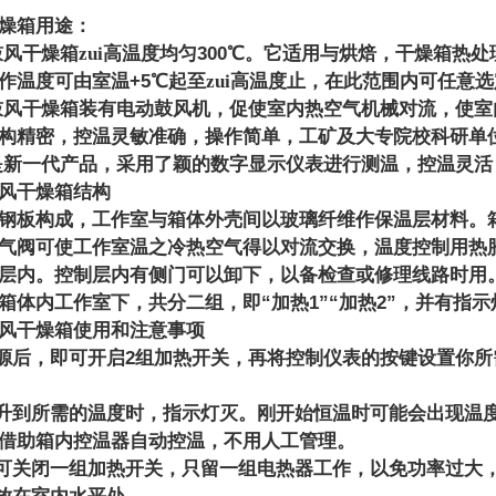
燥箱用途：
300
风干燥箱zui高温度均匀
℃
。它适用与烘焙，干燥箱热处
+5
作温度可由室温
℃
起至zui高温度止，在此范围内可任意
鼓风干燥箱装有电动鼓风机，促使室内热空气机械对流，使室
构精密，控温灵敏准确，操作简单，工矿及大专院校科研单
是新一代产品，采用了颖的数字显示仪表进行测温，控温灵活
风干燥箱结构
钢板构成，工作室与箱体外壳间以玻璃纤维作保温层材料。
气阀可使工作室温之冷热空气得以对流交换，温度控制用热
层内。控制层内有侧门可以卸下，以备检查或修理线路时用
“
1”“
2”
箱体内工作室下，共分二组，即
加热
加热
，并有指示
风干燥箱使用和注意事项
2
源后，即可开启
组加热开关，再将控制仪表的按键设置你所
升到所需的温度时，指示灯灭。刚开始恒温时可能会出现温
借助箱内控温器自动控温，不用人工管理。
可关闭一组加热开关，只留一组电热器工作，以免功率过大