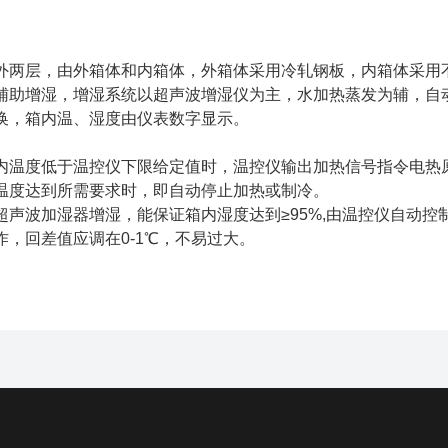
外两层，由外箱体和内箱体，外箱体采用冷轧钢板，内箱体采用
辅助增湿，增湿系统以超声波增湿仪为主，水加热蒸发为辅，自
换，箱内温、湿度由仪表数字显示。
内温度低于温控仪下限给定值时，温控仪输出加热信号指令电热
温度达到所需要求时，即自动停止加热或制冷。
超声波加湿器增湿，能保证箱内湿度达到≥95%,由温控仪自动控
作，回差值应调在0-1℃，不易过大。