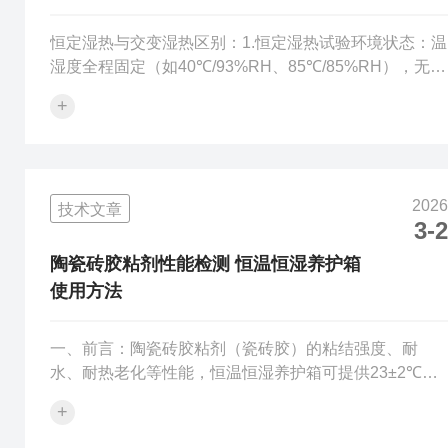
恒定湿热与交变湿热区别：1.恒定湿热试验环境状态：温
湿度全程固定（如40℃/93%RH、85℃/85%RH），无循
环波动。作用机理：水汽通过吸附、吸收、扩散侵入材
+
料，侧重长期稳定湿热下的吸湿老化、绝缘性能变化。
凝露情况：无凝露（样品温度与环境一致）。适用场
景：评估产品在稳定湿热环境（如仓储、热带室内）的
长期适应性。设备要求：恒温恒湿箱，控制逻辑以稳态
2026
技术文章
维持为主。2.交变湿热试验环境状态：温湿度按程序循环
3-2
变化（如25℃↔55℃，24小时为一周期）。作用机理：
温度循环引发凝露与干燥...
陶瓷砖胶粘剂性能检测 恒温恒湿养护箱
使用方法
一、前言：陶瓷砖胶粘剂（瓷砖胶）的粘结强度、耐
水、耐热老化等性能，恒温恒湿养护箱可提供23±2℃、
相对湿度50±5%的标准环境，确保胶粘剂固化反应稳定
+
可控，消除环境温湿度波动对测试结果的干扰，使不同
批次、不同实验室的检测数据具备可比性。恒温恒湿养