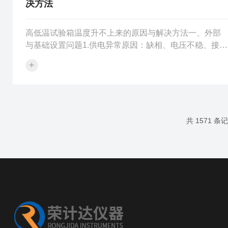
决方法
高低温试验箱温度升不上来的原因与解决方法一、外部
与基础设置问题1.供电异常原因：缺相、电压不稳、接线
端子氧化或松动，导致加热管无法正常供电、接触器频
+
繁跳闸。解决方法：用万用表检测电压，确保电压在设
备额定值±10%范围内，三相电需确认无缺相；电压波动
较大时，加装稳压电源；重新插拔电源插头，打磨氧化
的接线端子，紧固松动接口。2.散热空间不足原因：设备
周围堆放杂物，遮挡两侧及背部散热孔，导致散热不
共 1571 条
畅、升温效率骤降，伴随箱体外壳过热。解决方法：清
空设备周围30-50cm...