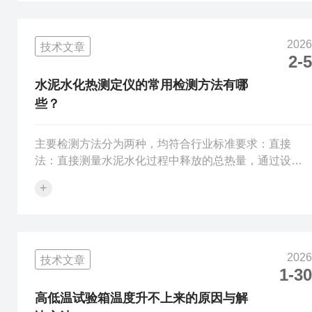
护箱适用于水泥基、反应型树脂基陶瓷砖胶粘剂的性能
检测。二、试验准备：1.试验设备与材料恒温恒湿养护
2026
技术文章
箱：控温精度±2℃，控湿精度±5%RH，满足23±2℃、
2-5
50&pl...
水泥水化热测定仪的常用检测方法有哪
些？
主要检测方法分为两种，均符合行业标准要求：直接
法：直接测量水泥水化过程中释放的总热量，通过设备
的恒温系统与热量采集模块，精准记录水泥在规定水化
+
龄期内的放热量、放热速率等数据，适用于各类水泥水
化热总量的直接测定，操作流程贴合实验室常规检测规
范。间接法（溶解热法）：通过测定水泥水化前、水化
后，在特定溶剂中的溶解热数值，计算两者的差值得到
2026
技术文章
水泥实际水化热，适配硅酸盐水泥、普通硅酸盐水泥等
1-30
常见水泥品种的检测，检测结果精准度高，是实验室测
定水泥水化热的常用方法。
高低温试验箱温度升不上来的原因与解