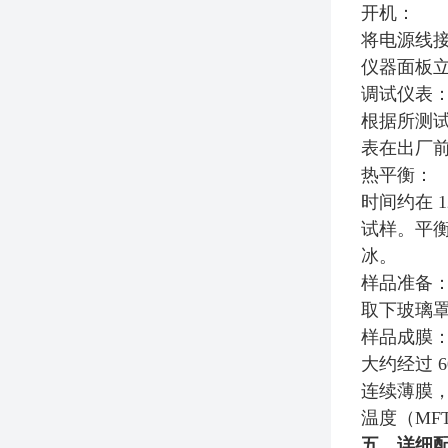
开机：
将电源线接
仪器面板
调试仪表
根据所测试
表在出厂
热平衡：
时间约在 
试样。平
冰。
样品准备
取下玻璃
样品成膜
大约经过 
连续薄膜，
温度（M
五、详细