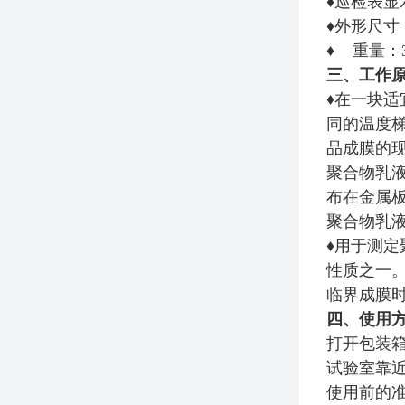
♦巡检表显
♦外形尺寸：5
♦ 重量：3
三、工作
♦在一块
同的温度
品成膜的
聚合物乳
布在金属
聚合物乳液
♦用于测
性质之一
临界成膜时
四、使用
打开包装
试验室靠
使用前的