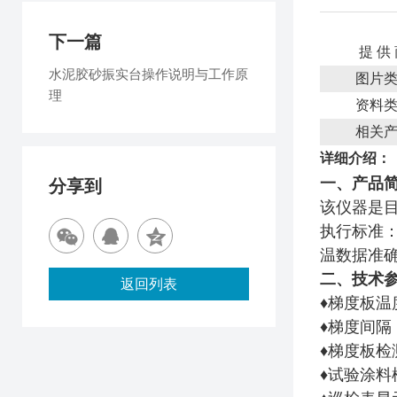
下一篇
提 供
水泥胶砂振实台操作说明与工作原
图片
理
资料
相关
详细介绍：
一、产品
分享到
该仪器是
执行标准：
温数据准
二、技术
返回列表
♦梯度板温
♦梯度间隔：
♦梯度板检
♦试验涂料槽