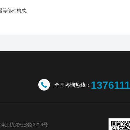
器等部件构成。
137611
全国咨询热线：
浦江镇沈杜公路3259号