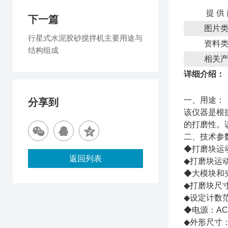
提 供
下一篇
图片
行星式水泥胶砂搅拌机主要用途与
资料
结构组成
相关
详细介绍：
一、用途：
分享到
该仪器是根
的打磨性。
二、技术参
◆打磨块运动频
返回列表
◆打磨块运动
◆大模块和夹
◆打磨块尺寸
◆设定计数范围
◆电源：AC2
◆外形尺寸：6