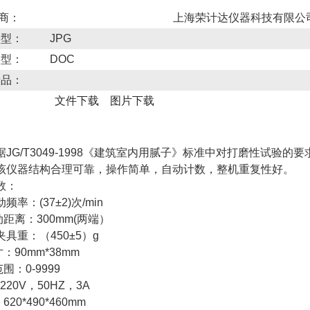
 商：
上海荣计达仪器科技有限公
类型：
JPG
类型：
DOC
产品：
文件下载
图片下载
据JG/T3049-1998《建筑室内用腻子》标准中对打磨性试
该仪器结构合理可靠，操作简单，自动计数，整机重复性好。
数：
率：(37±2)次/min
距离：300mm(两端）
具重：（450±5）g
：90mm*38mm
：0-9999
20V，50HZ，3A
20*490*460mm