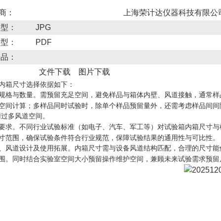
 商：
上海荣计达仪器科技有限公
类型：
JPG
类型：
PDF
产品：
文件下载
图片下载
内箱尺寸选择依据
如下：
规格与数量。需预留充足空间，避免样品与箱体内壁、风道接触，通常样
空间计算；多样品同时试验时，除单个样品预留量外，还需考虑样品间间
用过多风道空间。
要求。不同行业试验标准（如电子、汽车、军工等）对试验箱内箱尺寸与
寸范围，确保试验条件符合行业规范，保障试验结果的通用性与可比性。
、风道设计及使用拓展。内箱尺寸需与设备风道结构匹配，合理的尺寸能
围。同时结合实验室空间大小预留操作维护空间，兼顾未来试验需求预留