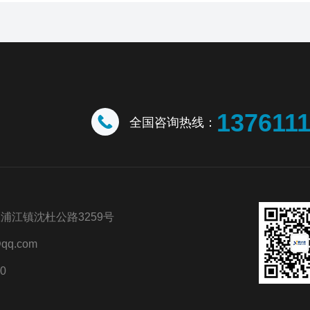
137611
全国咨询热线：
浦江镇沈杜公路3259号
qq.com
0