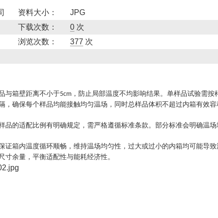
司
资料大小：
JPG
下载次数：
0
次
浏览次数：
377
次
品与箱壁距离不小于
，防止局部温度不均影响结果。单样品试验需按
5cm
隔，确保每个样品均能接触均匀温场，同时总样品体积不超过内箱有效容
样品的适配比例有明确规定，需严格遵循标准条款。部分标准会明确温场
保证箱内温度循环顺畅，维持温场均匀性，过大或过小的内箱均可能导致
尺寸余量，平衡适配性与能耗经济性。