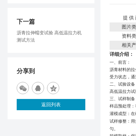
提 供
下一篇
图片
沥青拉伸蠕变试验 高低温拉力机
资料
测试方法
相关
详细介绍：
一、
前言
：
沥青材料的拉
分享到
受力状态，通
二
、试验
设备
高低温拉力试
三
、试样制备
返回列表
样品预处理
：
灌模成型
：在
试样修整
：用
匀。