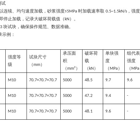
测试
以连续、均匀速度加载，砂浆强度
时加载速率取
，强度
≤5MPa
0.5~1.5kN/s
即停止加载，记录大破坏荷载值（
）。
kN
块试块，确保操作规范、数据准确。
3
录
示例：
承压面
破坏荷
单块强
组代表
强度等
试块尺寸
积
载
度
强度
级
（
）
mm
（
）
（
）
（
）
（
mm²
kN
MPa
MPa
M10
70.7×70.7×70.7
5000
48.5
9.7
9.6
M10
70.7×70.7×70.7
5000
47.2
9.4
-
M10
70.7×70.7×70.7
5000
48.1
9.6
-