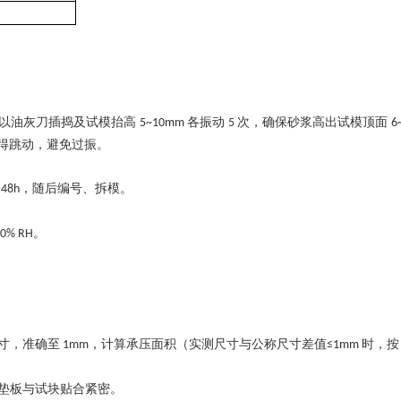
辅以油灰刀插捣及试模抬高
各振动
次，确保砂浆高出试模顶面
5~10mm
5
6
得跳动，避免过振。
过
，随后编号、拆模。
48h
。
90% RH
寸，
准
确至
，计算承压面积（实测尺寸与公称尺寸差值
时，按
1mm
≤1mm
垫板与试块贴合紧密。