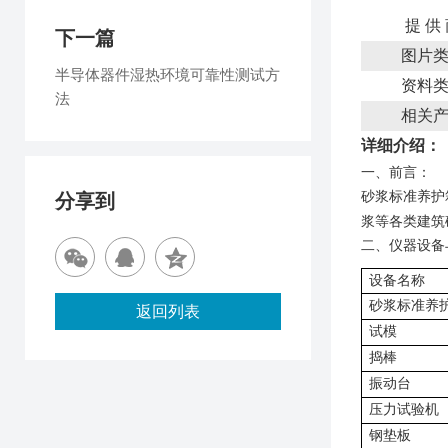
提 供
下一篇
图片
半导体器件湿热环境可靠性测试方
资料
法
相关
详细介绍：
一、
前言
：
砂浆标准养护
分享到
浆等各类建筑
二、
仪器设备
设备名称
砂浆标准养
返回列表
试模
捣棒
振动台
压力试验机
钢垫板