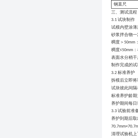
钢直尺
三、测试
流程
试块制作
3.1
试模内壁涂薄
砂浆拌合物一
稠度＞
50mm
稠度
：
≤50mm
表面水分稍干
制作完成的试
标准养护
3.2
拆模后立即将
试块彼此间隔
标准养护龄期
养护期间每日
试验前准
3.3
养护到期后取
70.7mm×70.
清理试验机上