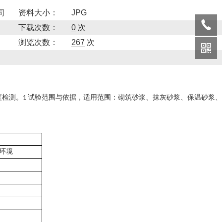
司
资料大小：
JPG
下载次数：
0
次
浏览次数：
267
次
度检测。
试验范围与依据
，
适用范围：砌筑砂浆、抹灰砂浆、保温砂浆、
1
环境