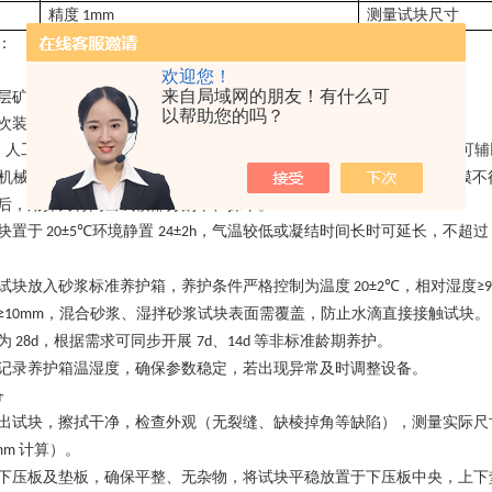
精度
测量试块尺寸
1mm
：
欢迎您！
来自局域网的朋友！有什么可
层矿物油等隔离剂，清理干净，确保无杂物、无破损。
以帮助您的吗？
次装满试模，按稠度选择成型方式：
：人工插捣，用捣棒由边缘向中心螺旋插捣
次，沉落时及时补浆，可
25
机械振动，砂浆装满试模后置于振动台，振动
至表面泛浆，试模不
5~10s
后，用抹刀将高出试模部分刮平、抹平。
块置于
环境静置
，气温较低或凝结时间长时可延长，不超
20±5℃
24±2h
试块放入砂浆标准养护箱，养护条件严格控制为
温度
，相对湿度
20±2℃
≥
，混合砂浆、湿拌砂浆试块表面需覆盖，防止水滴直接接触试块。
≥10mm
为
，根据需求可同步开展
、
等非标准龄期养护。
28d
7d
14d
记录养护箱温湿度，确保参数稳定，若出现异常及时调整设备。
备
出试块，擦拭干净，检查外观（无裂缝、缺棱掉角等缺陷），测量实际尺
计算）。
7mm
下压板及垫板，确保平整、无杂物，将试块平稳放置于下压板中央，上下