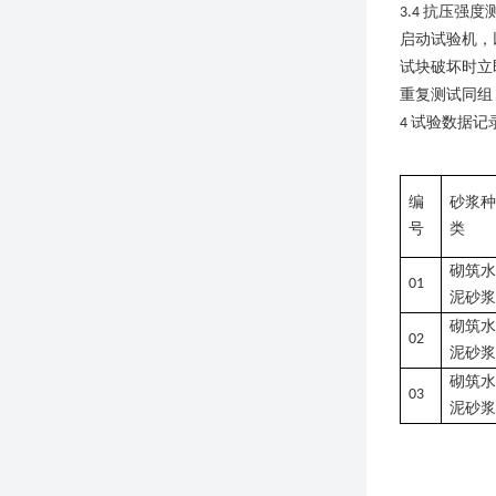
抗压强度
3.4
启动试验机，
试块破坏时立
重复测试同组
试验数据记
4
编
砂浆种
号
类
砌筑水
01
泥砂浆
砌筑水
02
泥砂浆
砌筑水
03
泥砂浆