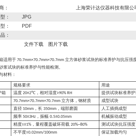
 商：
上海荣计达仪器科技有限公
类型：
JPG
类型：
PDF
产品：
文件下载
图片下载
箱
适用于
立方体砂浆试块的标准养护与抗压强
70.7mm×70.7mm×70.7mm
砂浆试块的标准养护与性能检测。
与材料
：
规格要求
用途
护箱
温度
，相对湿度
提供试块标准养护
20±2℃
≥90% RH
立方体，钢材质
成型试块
70.7mm×70.7mm×70.7mm
直径
，长
，端部磨圆
人工插捣成型
10mm
350mm
频率
，振幅
机械振动成型
50±3Hz
0.5±0.05mm
精度
，量程覆盖破坏荷载
测试试块抗压强度
≤±1%
20%~80%
不平度
保证加载均匀
≤0.02mm/100mm