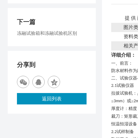
提 供
下一篇
图片
冻融试验箱和冻融试验机区别
资料
相关
详细介绍：
一、
前言
：
分享到
防水材料作为
二
、试验仪器
试验仪器
2.1
拉拔试验机：
返回列表
≤
）或≤
3mm
2
厚度计：精度
裁刀：矩形裁
恒温恒湿设备
试样制备
2.2