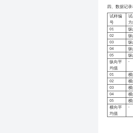
四、数据记录
试样编
试
号
方
01
纵
02
纵
03
纵
04
纵
05
纵
纵向平
-
均值
01
横
02
横
03
横
04
横
05
横
横向平
-
均值