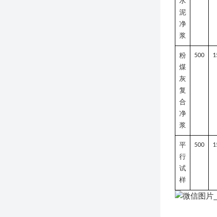
水
泥
净
浆
粉
500
1
煤
灰
复
合
净
浆
平
500
1
行
试
样