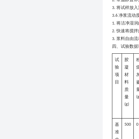
2.
将试样放入
3.
净浆流动
3
.6
将洁净湿润
1.
快速将搅拌
2.
浆料自由流
3.
四、
试验数据
试
胶
验
凝
项
材
目
料
质
量
(
(g)
基
500
0
准