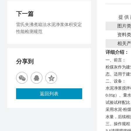
下一篇
提 供
雷氏夹沸煮箱法水泥净浆体积安定
图片
性能检测规范
资料
相关
详细介绍：
一、
前言
：
分享到
粉煤灰作为建
态。适用于建
二、
设备
：
水泥净浆搅拌
返回列表
）、量
0.01g
试验试样配比
采用水泥
粉
-
水量，后续根
三、
操作
规
程
清理搅拌