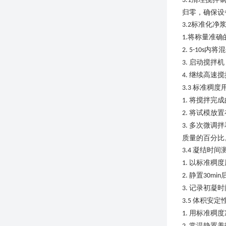
3.1
归零，确保设
标准化净
3.2
将称量准确
1.
内将混
2. 5-10s
启动搅拌机
3.
继续高速搅
4.
标准稠度
3
.3
将搅拌完成
1.
将试模放置
2.
多次微调拌
3.
质量的百分比
凝结时间
3
.4
以标准稠度
1.
静置
2.
30min
记录初凝时
3.
体积安定
3
.5
用标准稠度
1.
常温静置养