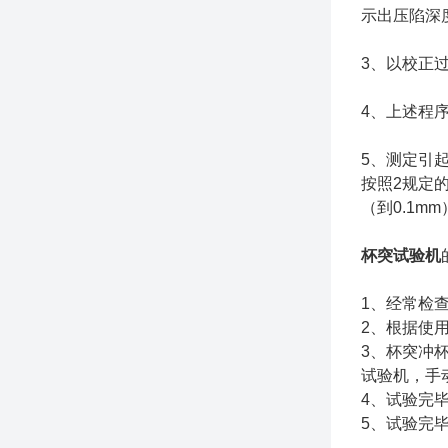
示出压陷深
3、以校正
4、上述程
5、测定引起
按照2规定
（到0.1mm
杯突试验机
1、经常检
2、根据使
3、杯突冲
试验机，手
4、试验完
5、试验完