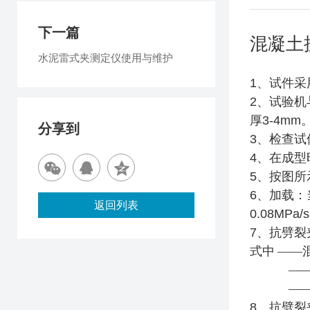
下一篇
混凝土
水泥雷式夹测定仪使用与维护
1
、试件采
2
、试验机
厚
3-4mm
分享到
3
、检查试
4
、在成型
5
、按图所
6
、加载：
返回列表
0.08MPa/s
7
、抗劈裂
式中
——
——
——
8
、抗劈裂