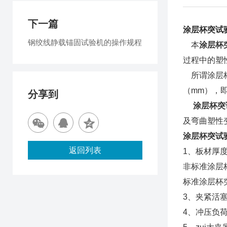
下一篇
涂层杯突试
钢绞线静载锚固试验机的操作规程
本
涂层杯
过程中的塑
所谓涂层杯
（mm），
分享到
涂层杯突
及弯曲塑性
涂层杯突试
返回列表
1、板材厚度
非标准涂层杯
标准涂层杯突
3、夹紧活塞
4、冲压负荷：