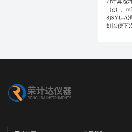
7)
计算渣
（
g
）。
m
8)SYL-A
好以便下