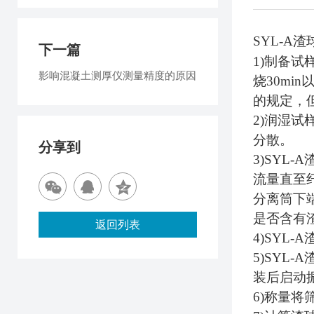
SYL-A
渣
下一篇
1)
制备试
影响混凝土测厚仪测量精度的原因
烧
30min
的规定，
2)
润湿试
分散。
分享到
3)SYL-A
流量直至
分离筒下
是否含有
返回列表
4)SYL-A
5)SYL-A
装后启动
6)
称量将